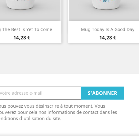
Aperçu rapide
Aperçu rapide


 The Best Is Yet To Come
Mug Today Is A Good Day
Prix
Prix
14,28 €
14,28 €
ous pouvez vous désinscrire à tout moment. Vous
ouverez pour cela nos informations de contact dans les
nditions d'utilisation du site.