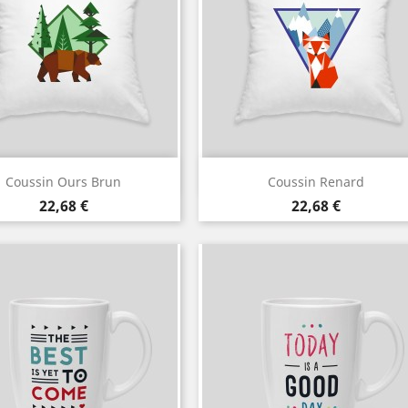
Aperçu rapide
Aperçu rapide


Coussin Ours Brun
Coussin Renard
Blanc
Noir
Blanc
Noir
Prix
Prix
22,68 €
22,68 €