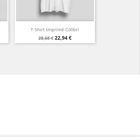
Aperçu rapide

T-Shirt Imprimé Colibri
Blanc
Noir
Prix
Prix
22,94 €
28,68 €
de
base