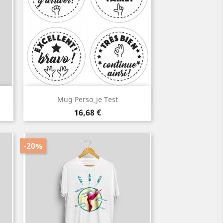
Aperçu rapide

Mug Perso_je Test
Prix
16,68 €
-20%