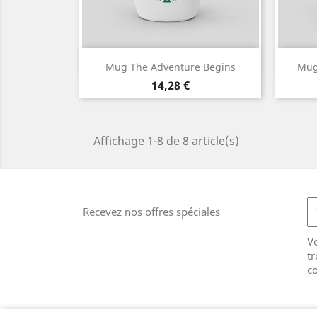
Aperçu rapide

Mug The Adventure Begins
Mug
Prix
14,28 €
Affichage 1-8 de 8 article(s)
Recevez nos offres spéciales
V
tr
co