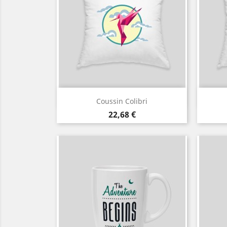
Aperçu rapide

Coussin Colibri
Blanc
Noir
Prix
22,68 €