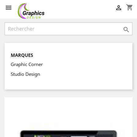
shopping_cart



MARQUES
Graphic Corner
Studio Design